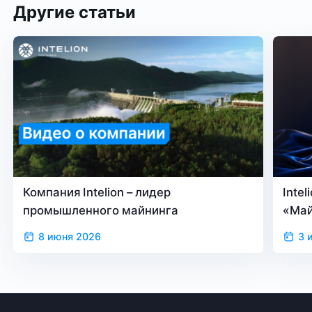
Другие статьи
Компания Intelion – лидер
Inte
промышленного майнинга
«Май
верс
8 июня 2026
3 