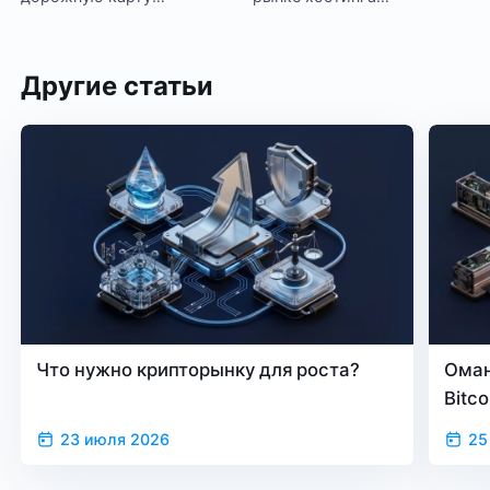
регулирования
майнингового
крипторынка
оборудования
Другие статьи
Что нужно крипторынку для роста?
Оман
Bitc
23 июля 2026
25