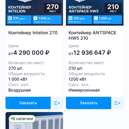
Контейнер Intelion 270
Контейнер ANTSPACE
HW5 210
Цена
Цена
4 290 000
₽
12 936 647
₽
от
от
Количество мест
Количество мест
270 шт.
210 шт.
Общая мощность
Общая мощность
1 000 кВт
1200 кВт
Сист. охл.
Сист. охл.
Воздушная
Иммерсионная
Заказать
Заказать
В наличии