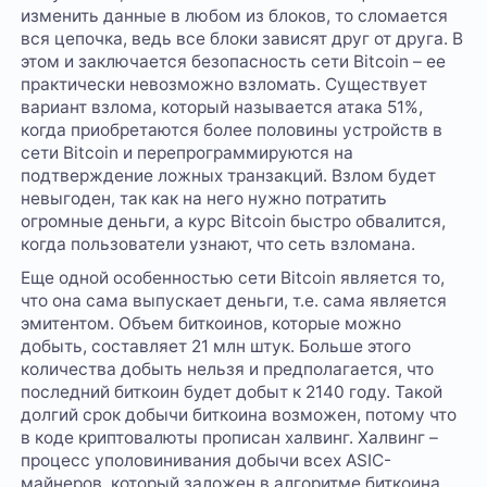
изменить данные в любом из блоков, то сломается
вся цепочка, ведь все блоки зависят друг от друга. В
этом и заключается безопасность сети Bitcoin – ее
практически невозможно взломать. Существует
вариант взлома, который называется атака 51%,
когда приобретаются более половины устройств в
сети Bitcoin и перепрограммируются на
подтверждение ложных транзакций. Взлом будет
невыгоден, так как на него нужно потратить
огромные деньги, а курс Bitcoin быстро обвалится,
когда пользователи узнают, что сеть взломана.
Еще одной особенностью сети Bitcoin является то,
что она сама выпускает деньги, т.е. сама является
эмитентом. Объем биткоинов, которые можно
добыть, составляет 21 млн штук. Больше этого
количества добыть нельзя и предполагается, что
последний биткоин будет добыт к 2140 году. Такой
долгий срок добычи биткоина возможен, потому что
в коде криптовалюты прописан халвинг. Халвинг –
процесс уполовинивания добычи всех ASIC-
майнеров, который заложен в алгоритме биткоина.