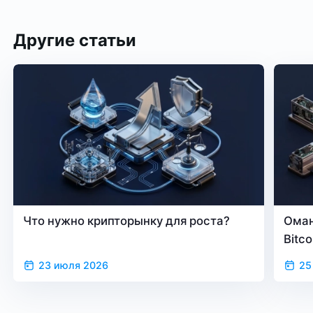
Другие статьи
Что нужно крипторынку для роста?
Оман
Bitc
23 июля 2026
25