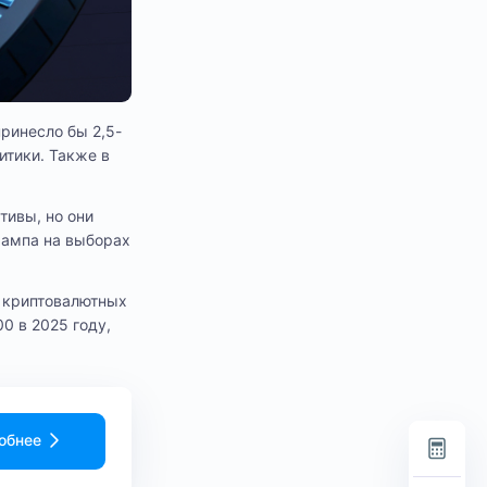
принесло бы 2,5-
итики. Также в
тивы, но они
рампа на выборах
ю криптовалютных
0 в 2025 году,
обнее