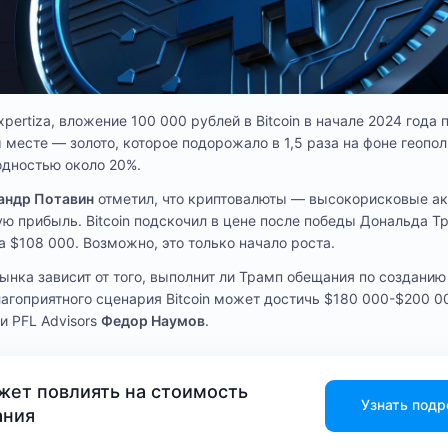
pertiza, вложение 100 000 рублей в Bitcoin в начале 2024 года 
месте — золото, которое подорожало в 1,5 раза на фоне геопол
одностью около 20%.
андр Потавин
отметил, что криптовалюты — высокорисковые ак
ую прибыль. Bitcoin подскочил в цене после победы Дональда Т
 $108 000. Возможно, это только начало роста.
нка зависит от того, выполнит ли Трамп обещания по создани
агоприятного сценария Bitcoin может достичь $180 000-$200 00
и PFL Advisors
Федор Наумов
.
ожет повлиять на стоимость
Узнать подр
ания