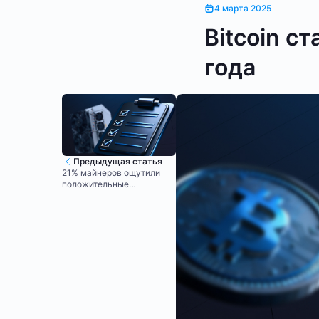
4 марта 2025
Bitcoin с
года
Предыдущая статья
21% майнеров ощутили
положительные
изменения в ведении
майнинговой
деятельности в России