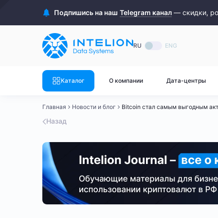
ASIC майнеры
Готовый 
Подпишись на наш
Telegram канал
— скидки, р
Готовый 
Bitmain
Готовый 
RU
ENG
Готовый 
Whatsminer
Готовый 
Каталог
О компании
Дата-центры
Goldshell
Готовый 
Главная
Новости и блог
Bitcoin стал самым выгодным ак
Готовый 
Canaan
Назад
Готовый 
Готовый 
Innosilicon
Готовый 
Iceriver
Готовый 
Готовый 
Смотреть весь каталог
Смотрет