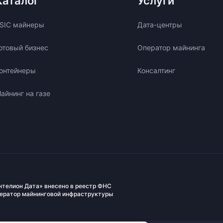
Каталог
Услуги
SIC майнеры
Дата-центры
отовый бизнес
Оператор майнинга
онтейнеры
Консалтинг
айнинг на газе
нтелион Дата» внесено в реестр ФНС
ператор майнинговой инфраструктуры