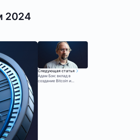
м 2024
Следующая статья
Адам Бэк: вклад в
создание Bitcoin и
развитие криптовалют