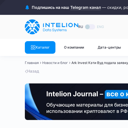
ASIC майнеры
Готовый 
Подпишись на наш
Telegram канал
— скидки, р
Готовый 
Bitmain
Готовый 
RU
ENG
Готовый 
Whatsminer
Готовый 
Каталог
О компании
Дата-центры
Goldshell
Готовый 
Главная
Новости и блог
Ark Invest Кэти Вуд подала заявку
Готовый 
Canaan
Назад
Готовый 
Готовый 
Innosilicon
Готовый 
Iceriver
Готовый 
Готовый 
Смотреть весь каталог
Смотрет