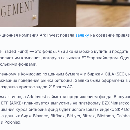
иционная компания Ark Invest подала
заявку
на создание привяз
e Traded Fund) — это фонды, чьи акции можно купить и продать 
равляет им компания, которую называют ETF-провайдером. Оди
колькими фондами.
вленному в Комиссию по ценным бумагам и биржам США (SEC), 
живание поведения рынка биткоина. Заявка была оформлена в 
озданию криптофондов 21Shares AG.
ем активов, а Ark Invest займется продвижением фонда. В случ
 ETF (ARKB) планируется выпустить на платформу BZX Чикагск
живания курса биткоина фонд будет использовать индекс S&P Dow
данных бирж Binance, Bitfinex, Bitflyer, Bittrex, Bitstamp, Coinba
 и Poloniex.