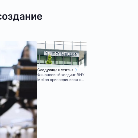
 создание
Следующая статья
Финансовый холдинг BNY
Mellon присоединился к
запуску криптоплатформы
для банков