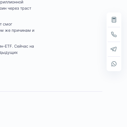
 триллионной
коин через траст
т смог
тем же причинам и
н-ETF. Сейчас на
редыдущих