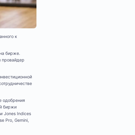
анного к
на бирже.
н провайдер
инвестиционной
сотрудничестве
ае одобрения
ой биржи
 Jones Indices
se Pro, Gemini,