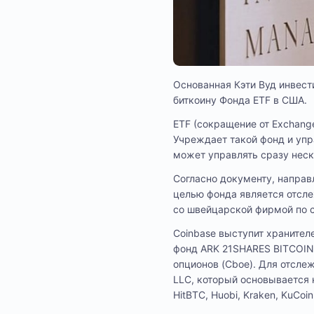
Основанная Кэти Вуд инвест
биткоину Фонда ETF в США.
ETF (сокращение от Exchang
Учреждает такой фонд и уп
может управлять сразу нес
Согласно документу, напра
целью фонда является отсле
со швейцарской фирмой по с
Coinbase выступит хранител
фонд ARK 21SHARES BITCOIN
опционов (Cboe). Для отсле
LLC, который основывается на 
HitBTC, Huobi, Kraken, KuCoin