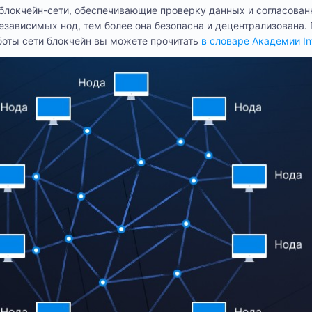
блокчейн-сети, обеспечивающие проверку данных и согласован
независимых нод, тем более она безопасна и децентрализована.
боты сети блокчейн вы можете прочитать
в словаре Академии Int