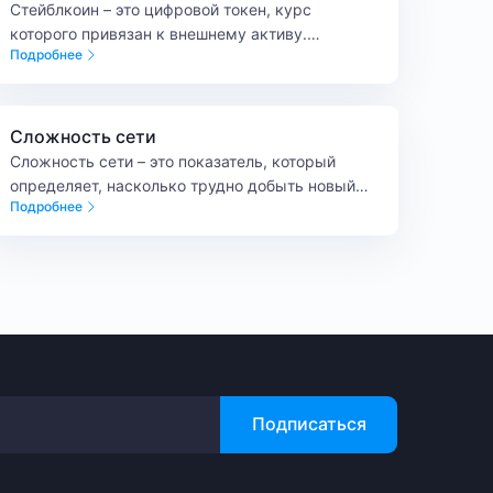
Стейблкоин – это цифровой токен, курс
которого привязан к внешнему активу.
Подробнее
Например, к валюте, золоту или другому
имуществу.
Сложность сети
Сложность сети – это показатель, который
определяет, насколько трудно добыть новый
Подробнее
блок в блокчейне. Иными словами, сложность
сети – это объем вычислений, который
майнерам нужно выполнить, чтобы успешно
найти блок.
Подписаться