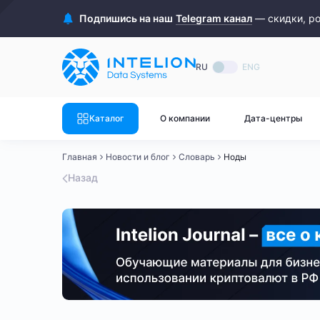
ASIC майнеры
Готовый 
Подпишись на наш
Telegram канал
— скидки, р
Готовый 
Bitmain
Готовый 
RU
ENG
Готовый 
Whatsminer
Готовый 
Каталог
О компании
Дата-центры
Goldshell
Готовый 
Главная
Новости и блог
Словарь
Ноды
Готовый 
Canaan
Назад
Готовый 
Готовый 
Innosilicon
Готовый 
Iceriver
Готовый 
Готовый 
Смотреть весь каталог
Смотрет