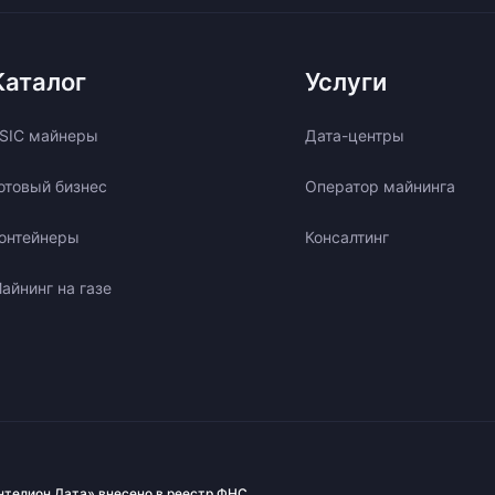
Каталог
Услуги
SIC майнеры
Дата-центры
отовый бизнес
Оператор майнинга
онтейнеры
Консалтинг
айнинг на газе
нтелион Дата» внесено в реестр ФНС