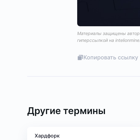
Материалы защищены авторс
гиперссылкой на
intelionmine
Копировать ссылку 
Другие термины
Хардфорк