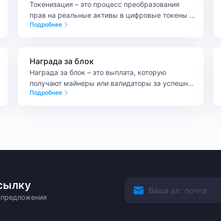
Токенизация – это процесс преобразования
прав на реальные активы в цифровые токены с
Подробнее
использованием блокчейн-технологий.
Награда за блок
Награда за блок – это выплата, которую
получают майнеры или валидаторы за успешное
Подробнее
добавление нового блока в блокчейн.
сылку
ецпредложения