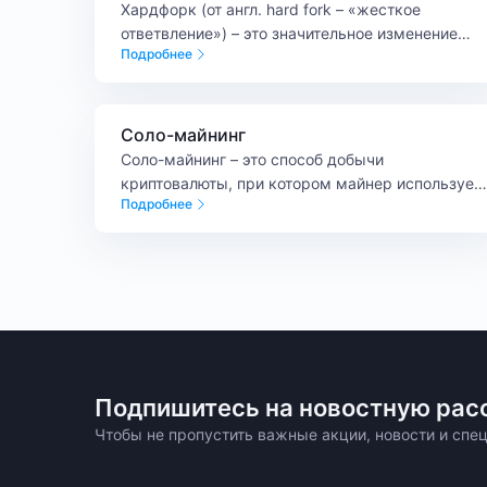
Хардфорк (от англ. hard fork – «жесткое
ответвление») – это значительное изменение
Подробнее
протокола блокчейна, при котором возникает
новая версия сети, несовместимая с
предыдущей. Хардфорк в криптовалюте обычно
связан не просто с обновлением кода, а с
Соло-майнинг
изменением логики работы сети.
Соло-майнинг – это способ добычи
криптовалюты, при котором майнер использует
Подробнее
собственные мощности и получает шанс найти
блок без участия в майнинг-пуле.
Подпишитесь на новостную рас
Чтобы не пропустить важные акции, новости и сп