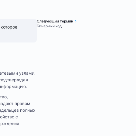
Следующий термин
Бинарный код
 которое
сетевыми узлами.
 подтверждая
 информацию.
тво,
бладают правом
ладельцев полных
ройство с
верждения