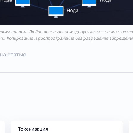
ким правом. Любое использование допускается только с акти
.ru
. Копирование и распространение без разрешения запрещены
на статью
Токенизация