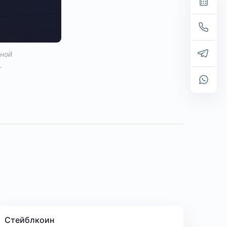
вной
.
Стейблкоин