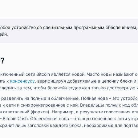
 любое устройство со специальным программным обеспечением,
ейн.
ы?
ключенный сети Bitcoin является нодой. Часто ноды называют 
ить к
консенсусу
, верифицируя добавляемые в цепочку блоки и
 следить за тем, чтобы блокчейн содержал только достоверную
разделить на полные и облегченные. Полная нода – это устройс
 к сети и синхронизированное с ней. Владельцы полных нод о
я ответвлений (форков). Например, в результате голосования в
– Bitcoin Cash. Облегченная нода – это подключенное к сети уст
 хранит лишь заголовки каждого блока, необходимые для подт