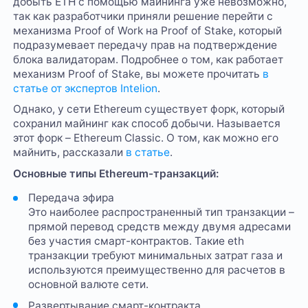
добыть ETH с помощью майнинга уже невозможно,
так как разработчики приняли решение перейти с
механизма Proof of Work на Proof of Stake, который
подразумевает передачу прав на подтверждение
блока валидаторам. Подробнее о том, как работает
механизм Proof of Stake, вы можете прочитать
в
статье от экспертов Intelion
.
Однако, у сети Ethereum существует форк, который
сохранил майнинг как способ добычи. Называется
этот форк – Ethereum Classic. О том, как можно его
майнить, рассказали
в статье
.
Основные типы Ethereum-транзакций:
Передача эфира
Это наиболее распространенный тип транзакции –
прямой перевод средств между двумя адресами
без участия смарт-контрактов. Такие eth
транзакции требуют минимальных затрат газа и
используются преимущественно для расчетов в
основной валюте сети.
Развертывание смарт-контракта