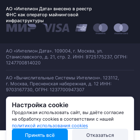
АО «Интелион Дата» внесено в реестр
ФНС как оператор майнинговой
инфраструктуры
АО «Интелион Дата». 109004, г. Москва, ул.
Станиславского,
д. 21, стр. 2. ИНН: 9725175237, ОГРН:
1247700814020
АО «Вычислительные Системы Интелион». 123112,
г. Москва, Пресненская набережная,
д. 12 ИНН:
9703167730, ОГРН: 1237700947307
Настройка cookie
© АО «ИНТЕЛИОН ДАТА» 2026
Политика обработки ПДн
Продолжая использовать сайт, вы даёте согласие
Политика конфиденциальности
на обработку cookies в соответствии с нашей
Политика использования куки
политикой использования cookies
Принять всё
Отказаться