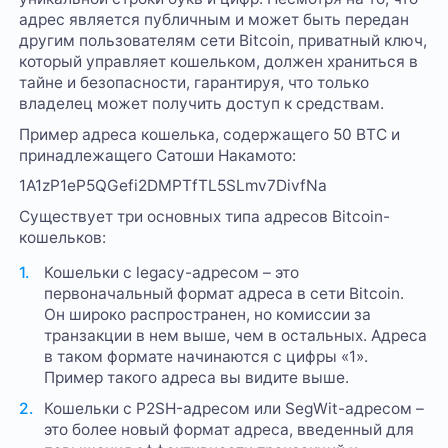
адрес является публичным и может быть передан
другим пользователям сети Bitcoin, приватный ключ,
который управляет кошельком, должен храниться в
тайне и безопасности, гарантируя, что только
владелец может получить доступ к средствам.
Пример адреса кошелька, содержащего 50 BTC и
принадлежащего Сатоши Накамото:
1A1zP1eP5QGefi2DMPTfTL5SLmv7DivfNa
Существует три основных типа адресов Bitcoin-
кошельков:
Кошельки с legacy-адресом – это
первоначальный формат адреса в сети Bitcoin.
Он широко распространен, но комиссии за
транзакции в нем выше, чем в остальных. Адреса
в таком формате начинаются с цифры «1».
Пример такого адреса вы видите выше.
Кошельки с P2SH-адресом или SegWit-адресом –
это более новый формат адреса, введенный для