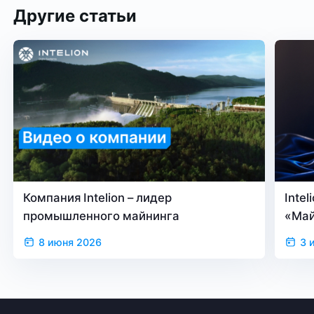
майнинга на территорию
Другие статьи
РФ
Компания Intelion – лидер
Inte
промышленного майнинга
«Май
верс
8 июня 2026
3 