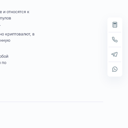
 и относятся к
 пулов
.
но криптовалют, в
анную
обой
 по