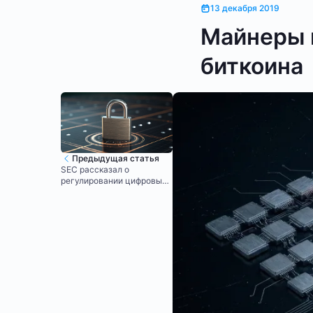
13 декабря 2019
Майнеры 
биткоина
Предыдущая статья
SEC рассказал о
регулировании цифровых
активов