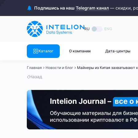
ASIC майнеры
Готовый 
Подпишись на наш
Telegram канал
— скидки, р
Готовый 
Bitmain
Готовый 
RU
ENG
Готовый 
Whatsminer
Готовый 
Каталог
О компании
Дата-центры
Goldshell
Готовый 
Главная
Новости и блог
Майнеры из Китая захватывают х
Готовый 
Canaan
Назад
Готовый 
Готовый 
Innosilicon
Готовый 
Iceriver
Готовый 
Готовый 
Смотреть весь каталог
Смотрет