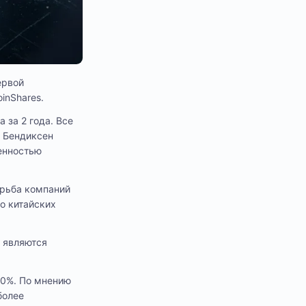
ервой
inShares.
 за 2 года. Все
р Бендиксен
енностью
орьба компаний
о китайских
е являются
 80%. По мнению
более