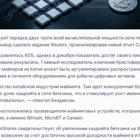
уют порядка двух трети всей вычислительной мощности сети п
ывод сделало издание Reuters, проанализировав новый отчет Co
равнялось 60%, однако в декабре показатель достиг своего пика
живали результаты. Главный исследователь компании Кристофе
е майнеров из Китая может быть аргументировано распростран
шим в сегменте оборудованием для добычи цифровых активов.
ство китайской индустрии майнинга. Там идет конкурентная б
ю долю хешрейта в сети биткоина, что и стимулирует рост именн
птовалюты», — отметил Бендиксен.
 расположились производители майнинговых устройств, которы
и, а именно Bitmain, MicroBT и Canaan.
oinShares свидетельствует об увеличении хешрейта биткоина на
л возможен за счет достаточно высокой доходности майнинга и 