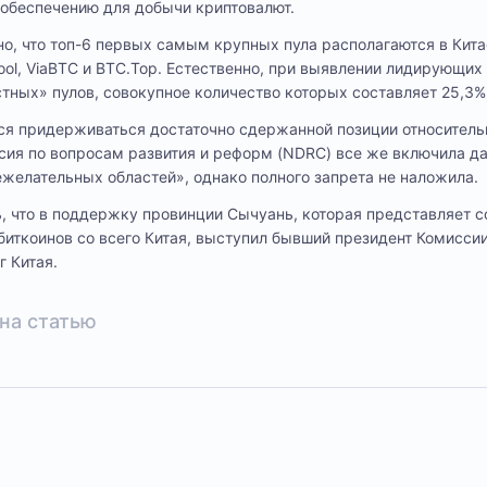
обеспечению для добычи криптовалют.
но, что топ-6 первых самым крупных пула располагаются в Китае
tpool, ViaBTC и BTC.Top. Естественно, при выявлении лидирующих
тных» пулов, совокупное количество которых составляет 25,3%
тся придерживаться достаточно сдержанной позиции относитель
сия по вопросам развития и реформ (NDRC) все же включила д
ежелательных областей», однако полного запрета не наложила.
ь, что в поддержку провинции Сычуань, которая представляет с
иткоинов со всего Китая, выступил бывший президент Комиссии
 Китая.
на статью