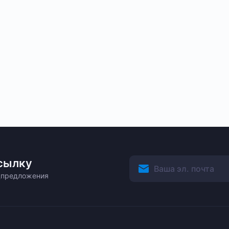
сылку
ецпредложения