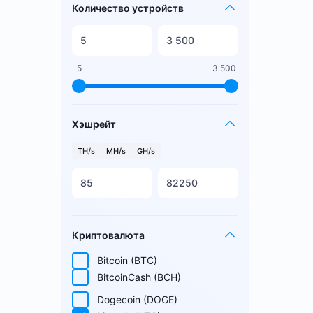
Количество устройств
5
3 500
Хэшрейт
TH/s
MH/s
GH/s
Криптовалюта
Bitcoin (BTC)
BitcoinCash (BCH)
Dogecoin (DOGE)