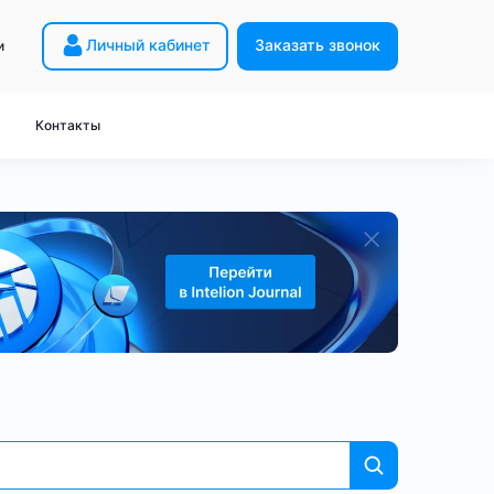
Личный кабинет
Заказать звонок
и
Майнинг с нуля
 HW5
Расчёт прибыли
Контакты
8
Академия Intelion
 HK3
Закон о майнинге
2
Словарь
 HD5
Вопрос-ответ
ейнеров
неры
Дорогие ASIC-майнеры
для Bitcoin
для KDA
- без контейнера
miner S21
Antminer T21
Antminer L9
от 200 TH/s
ый бизнес - BTC
Готовый бизнес - LTC