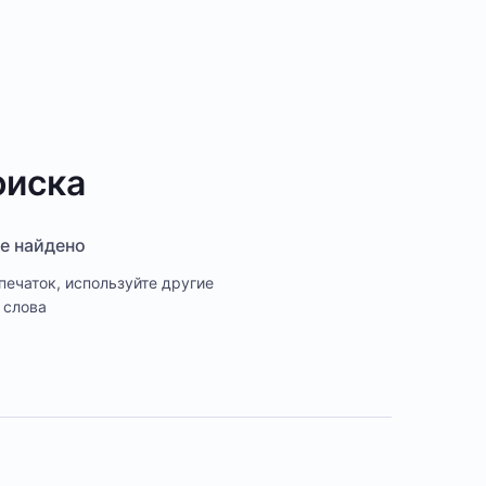
оиска
не найдено
печаток, используйте другие
 слова