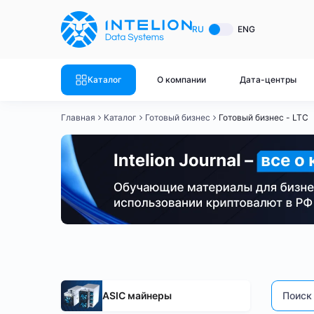
ASIC майнеры
Готовый 
RU
ENG
Готовый 
Bitmain
Готовый 
Каталог
О компании
Дата-центры
Готовый 
Whatsminer
Готовый 
Главная
Каталог
Готовый бизнес
Готовый бизнес - LTC
Goldshell
Готовый 
Готовый 
Canaan
Готовый 
Готовый 
Innosilicon
Готовый 
Iceriver
Готовый 
Готовый бизнес - LTC
Готовый бизнес - BTC
Готов
Готовый 
Смотреть весь каталог
Смотрет
ASIC майнеры