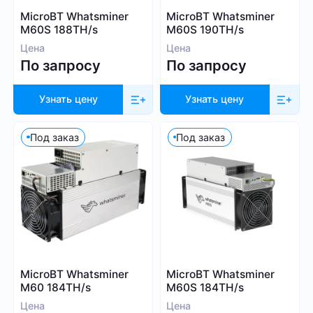
Whatsminer
MicroBT Whatsminer
MicroBT Whatsminer
Выбрать все
Handshake (HNS)
Canaan
M60S 188TH/s
M60S 190TH/s
Monacoin (MONA)
Iceriver
Цена
Цена
MWC-CT31 (MWC)
По запросу
По запросу
Innosilicon
Salvium (SAL)
iPollo
Radiant (RXD)
Узнать цену
Узнать цену
FusionSilicon
Bitcoin SV (BSV)
Dayun
Под заказ
Под заказ
Monero (XMR)
Посмотреть все
iBeLink
Ebang
Применить фильтры
Сбросить
MicroBT Whatsminer
MicroBT Whatsminer
M60 184TH/s
M60S 184TH/s
Цена
Цена