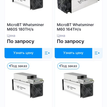
Blake (14r)
Криптовалюта
Handshake
Lyra2REv2
Bitcoin (BTC)
MicroBT Whatsminer
MicroBT Whatsminer
Cuckatoo31
BitcoinCash (BCH)
M60S 180TH/s
M60 164TH/s
Randomx
Цена
Цена
Dogecoin (DOGE)
По запросу
По запросу
SHA512256d
Litecoin (LTC)
Ethash4G
Kadena (KDA)
Узнать цену
Узнать цену
Nervos (CKB)
Ethereum (ETH)
Под заказ
Под заказ
DASH (DASH)
Посмотреть все
EthereumPoW (ETHW)
Kaspa (KAS)
Производитель
Zcash (ZEC)
Sia (SC)
Bitmain
ScPrime (SCP)