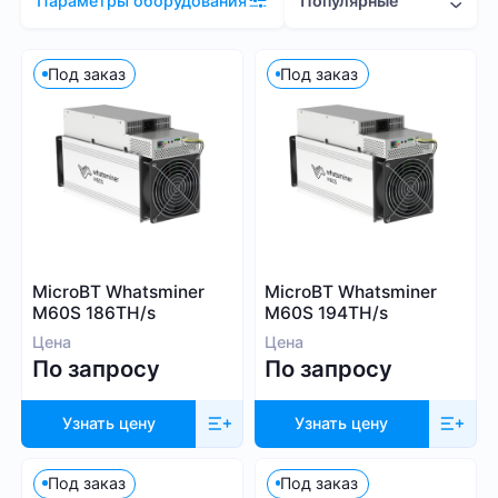
Популярные
Параметры оборудования
Цена (RUB)
Под заказ
Под заказ
1 000
2 081 000
Хэшрейт
MicroBT Whatsminer
MicroBT Whatsminer
TH/s
MH/s
GH/s
M60S 186TH/s
M60S 194TH/s
Цена
Цена
По запросу
По запросу
Узнать цену
Узнать цену
Энергопотребление (Вт)
Под заказ
Под заказ