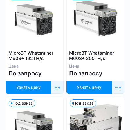
1 000
9 999
Алгоритм
MicroBT Whatsminer
MicroBT Whatsminer
M60S+ 192TH/s
M60S+ 200TH/s
SHA-256
Цена
Цена
Scrypt
По запросу
По запросу
Kadena
Eaglesong
Узнать цену
Узнать цену
Ethash
X11
Под заказ
Под заказ
kHeavyHash
Sia
Посмотреть все
Equihash