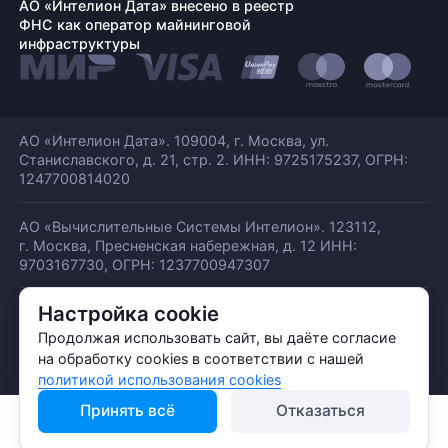
АО «Интелион Дата» внесено в реестр
ФНС как оператор майнинговой
инфраструктуры
АО «Интелион Дата». 109004, г. Москва, ул.
Станиславского,
д. 21, стр. 2. ИНН: 9725175237, ОГРН:
1247700814020
АО «Вычислительные Системы Интелион». 123112,
г. Москва, Пресненская набережная,
д. 12 ИНН:
9703167730, ОГРН: 1237700947307
Настройка cookie
© АО «ИНТЕЛИОН ДАТА» 2026
Политика обработки ПДн
Продолжая использовать сайт, вы даёте согласие
Политика конфиденциальности
на обработку cookies в соответствии с нашей
Политика использования куки
политикой использования cookies
Принять всё
Отказаться