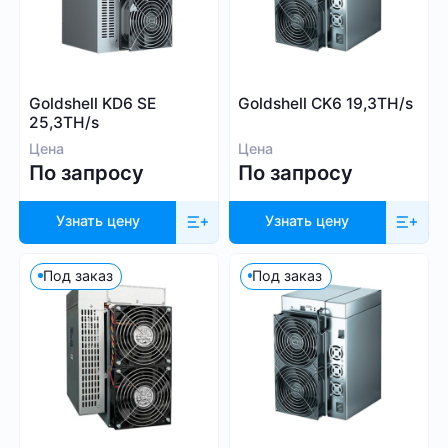
Blake (14r)
Криптовалюта
Handshake
Lyra2REv2
Bitcoin (BTC)
Goldshell KD6 SE
Goldshell CK6 19,3TH/s
Cuckatoo31
BitcoinCash (BCH)
25,3TH/s
Randomx
Цена
Цена
Dogecoin (DOGE)
По запросу
По запросу
SHA512256d
Litecoin (LTC)
Ethash4G
Kadena (KDA)
Узнать цену
Узнать цену
Nervos (CKB)
Ethereum (ETH)
Под заказ
Под заказ
DASH (DASH)
Посмотреть все
EthereumPoW (ETHW)
Kaspa (KAS)
Производитель
Zcash (ZEC)
Sia (SC)
Bitmain
ScPrime (SCP)