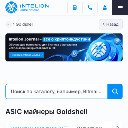
Фильтры
Goldshell
Назад
ASIC майнеры
Готовый бизнес
Контейнеры
Goldshell
Bitmain
Whatsminer
Antminer S21
Доходность % годовых
5
263
ASIC майнеры Goldshell