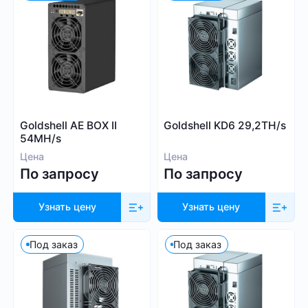
30
60 000
Алгоритм
Goldshell AE BOX II
Goldshell KD6 29,2TH/s
54MH/s
SHA-256
Цена
Цена
Scrypt
По запросу
По запросу
Kadena
Eaglesong
Узнать цену
Узнать цену
Ethash
X11
Под заказ
Под заказ
kHeavyHash
Sia
Посмотреть все
Equihash