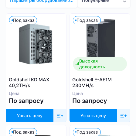
Популярные
Параметры оборудования
Цена (RUB)
Под заказ
Под заказ
0
2 081 000
Высокая
доходность
Хэшрейт
Goldshell KD MAX
Goldshell E-AE1M
TH/s
MH/s
GH/s
40,2TH/s
230MH/s
Цена
Цена
По запросу
По запросу
Узнать цену
Узнать цену
Энергопотребление (Вт)
Под заказ
Под заказ