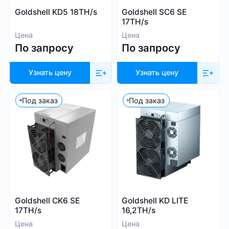
Whatsminer
Goldshell KD5 18TH/s
Goldshell SC6 SE
Выбрать все
Handshake (HNS)
Canaan
17TH/s
Monacoin (MONA)
Iceriver
Цена
Цена
MWC-CT31 (MWC)
По запросу
По запросу
Innosilicon
Salvium (SAL)
iPollo
Radiant (RXD)
Узнать цену
Узнать цену
FusionSilicon
Bitcoin SV (BSV)
Dayun
Под заказ
Под заказ
Monero (XMR)
Посмотреть все
iBeLink
Ebang
Применить фильтры
Сбросить
Goldshell CK6 SE
Goldshell KD LITE
17TH/s
16,2TH/s
Цена
Цена