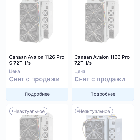
1 000
9 999
Алгоритм
Canaan Avalon 1126 Pro
Canaan Avalon 1166 Pro
S 72TH/s
72TH/s
SHA-256
Цена
Цена
Scrypt
Снят с продажи
Снят с продажи
Kadena
Eaglesong
Подробнее
Подробнее
Ethash
X11
Неактуальное
Неактуальное
kHeavyHash
Sia
Посмотреть все
Equihash