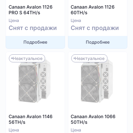
Whatsminer
Canaan Avalon 1126
Canaan Avalon 1126
Выбрать все
Handshake (HNS)
Canaan
PRO S 64TH/s
60TH/s
Monacoin (MONA)
Iceriver
Цена
Цена
MWC-CT31 (MWC)
Снят с продажи
Снят с продажи
Innosilicon
Salvium (SAL)
iPollo
Radiant (RXD)
Подробнее
Подробнее
FusionSilicon
Bitcoin SV (BSV)
Dayun
Неактуальное
Неактуальное
Monero (XMR)
Посмотреть все
iBeLink
Ebang
Применить фильтры
Сбросить
Canaan Avalon 1146
Canaan Avalon 1066
56TH/s
50TH/s
Цена
Цена