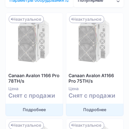
Популярные
Параметры оборудования
Цена (RUB)
Неактуальное
Неактуальное
1 000
2 081 000
Хэшрейт
Canaan Avalon 1166 Pro
Canaan Avalon A1166
TH/s
MH/s
GH/s
78TH/s
Pro 75TH/s
Цена
Цена
Снят с продажи
Снят с продажи
Подробнее
Подробнее
Энергопотребление (Вт)
Неактуальное
Неактуальное