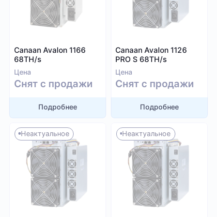
Blake (14r)
Криптовалюта
Handshake
Lyra2REv2
Bitcoin (BTC)
Canaan Avalon 1166
Canaan Avalon 1126
Cuckatoo31
BitcoinCash (BCH)
68TH/s
PRO S 68TH/s
Randomx
Цена
Цена
Dogecoin (DOGE)
Снят с продажи
Снят с продажи
SHA512256d
Litecoin (LTC)
Ethash4G
Kadena (KDA)
Подробнее
Подробнее
Nervos (CKB)
Ethereum (ETH)
Неактуальное
Неактуальное
DASH (DASH)
Посмотреть все
EthereumPoW (ETHW)
Kaspa (KAS)
Производитель
Zcash (ZEC)
Sia (SC)
Bitmain
ScPrime (SCP)