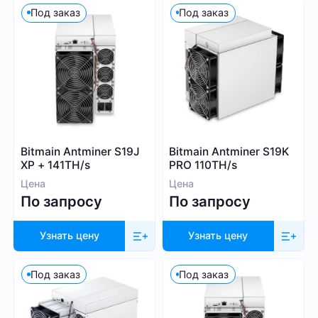
Под заказ
Под заказ
1 000
9 999
Алгоритм
SHA-256
Bitmain Antminer S19J
Bitmain Antminer S19K
XP + 141TH/s
PRO 110TH/s
Scrypt
Цена
Цена
Kadena
По запросу
По запросу
Eaglesong
Ethash
Узнать цену
Узнать цену
X11
kHeavyHash
Под заказ
Под заказ
Sia
Посмотреть все
Equihash