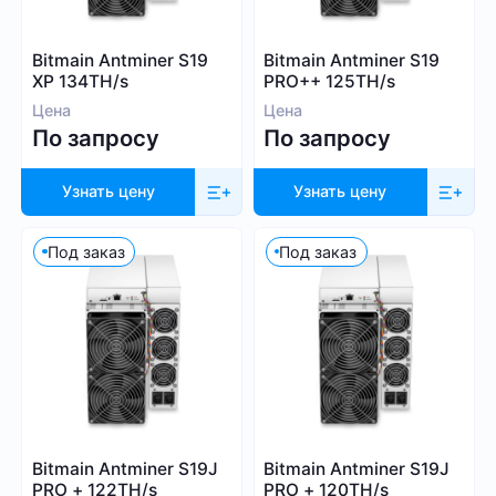
Whatsminer
Выбрать все
Handshake (HNS)
Canaan
Bitmain Antminer S19
Bitmain Antminer S19
Monacoin (MONA)
Iceriver
XP 134TH/s
PRO++ 125TH/s
MWC-CT31 (MWC)
Innosilicon
Цена
Цена
Salvium (SAL)
По запросу
По запросу
iPollo
Radiant (RXD)
FusionSilicon
Bitcoin SV (BSV)
Узнать цену
Узнать цену
Dayun
Monero (XMR)
Посмотреть все
iBeLink
Под заказ
Под заказ
Ebang
Применить фильтры
Сбросить
Bitmain Antminer S19J
Bitmain Antminer S19J
PRO + 122TH/s
PRO + 120TH/s