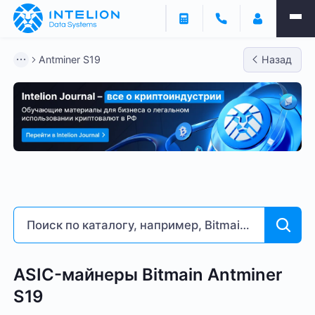
Фильтры
Antminer S19
Назад
ASIC майнеры
Готовый бизнес
Контейнеры
Antminer S19
Bitmain
Whatsminer
Antminer S21
Доходность % годовых
6
263
ASIC-майнеры Bitmain Antminer
S19