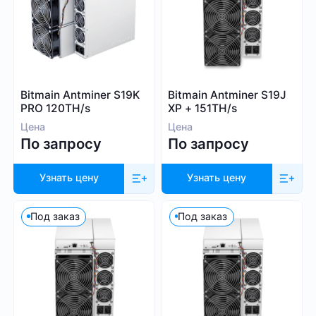
Blake (14r)
Криптовалюта
Handshake
Lyra2REv2
Bitcoin (BTC)
Cuckatoo31
BitcoinCash (BCH)
Bitmain Antminer S19K
Bitmain Antminer S19J
Randomx
Dogecoin (DOGE)
PRO 120TH/s
XP + 151TH/s
SHA512256d
Litecoin (LTC)
Цена
Цена
Ethash4G
По запросу
По запросу
Kadena (KDA)
Nervos (CKB)
Узнать цену
Узнать цену
Ethereum (ETH)
DASH (DASH)
Под заказ
Под заказ
Посмотреть все
EthereumPoW (ETHW)
Kaspa (KAS)
Производитель
Zcash (ZEC)
Sia (SC)
Bitmain
ScPrime (SCP)