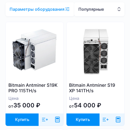
Цена (RUB)
Популярные
Параметры оборудования
1 000
2 081 000
Хэшрейт
TH/s
MH/s
GH/s
Bitmain Antminer S19K
Bitmain Antminer S19
PRO 115TH/s
XP 141TH/s
Цена
Цена
35 000
₽
54 000
₽
от
от
Купить
Купить
Энергопотребление (Вт)