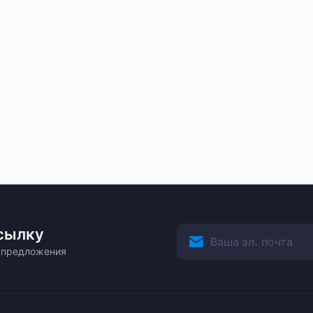
сылку
ецпредложения