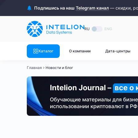
ASIC майнеры
Готовый 
Подпишись на наш
Telegram канал
— скидки, р
Готовый 
Bitmain
Готовый 
RU
ENG
Готовый 
Whatsminer
Готовый 
Каталог
О компании
Дата-центры
Goldshell
Готовый 
Главная
Новости и блог
Готовый 
Canaan
Готовый 
Готовый 
Innosilicon
Готовый 
Iceriver
Готовый 
Готовый 
Смотреть весь каталог
Смотрет
Инвестиции
Закон о майнинге
Оператор Майнинг